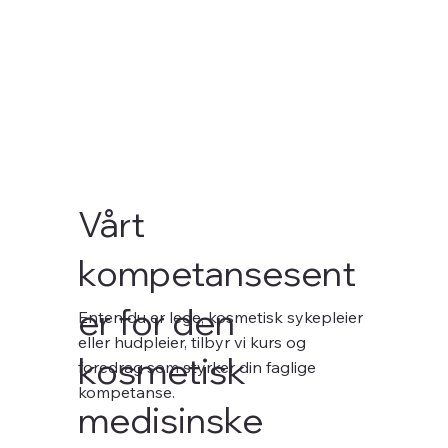
Vårt
kompetansesent
er for den
Enten du er lege, kosmetisk sykepleier
eller hudpleier, tilbyr vi kurs og
kosmetisk
foredrag som styrker din faglige
kompetanse.
medisinske