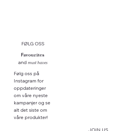
FØLG OSS
F
a
vourites
and
must haves
Følg oss på
Instagram for
oppdateringer
om våre nyeste
kampanjer og se
alt det siste om
våre produkter!
JOIN US